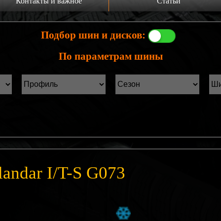
Контакты и важное
Статьи
а главную
Производители шин
Подбор шин и дисков:
онтакты
Статьи Лист1
По параметрам шины
ины б/у фильтр
Статьи Лист2
andar I/T-S G073