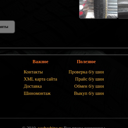
анты
Важное
Полезное
Контакты
Проверка б/у шин
XML карта сайта
Прайс б/у шин
Доставка
Обмен б/у шин
Шиномонтаж
Выкуп б/у шин