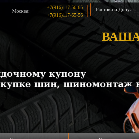
+7(916)117-56-65
Ростов-на-Дону:
Москва:
+7(916)117-65-56
ВАША
одажа шин б/у