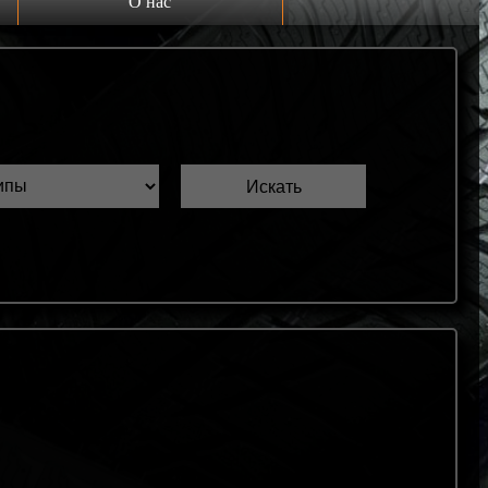
О нас
Выкуп шин Б/У
Проверка шин Б/У
Обмен шин Б/У
Шиномонтаж
Доставка
Шинный калькулятор