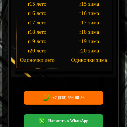
r15 лето
r15 зима
r16 лето
r16 зима
r17 лето
r17 зима
r18 лето
r18 зима
r19 лето
r19 зима
r20 лето
r20 зима
Одиночки лето
Одиночки зима
+7 (918) 553-08-56
Написать в WhatsApp