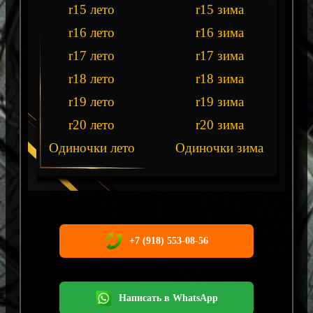
r15 лето
r15 зима
r16 лето
r16 зима
r17 лето
r17 зима
r18 лето
r18 зима
r19 лето
r19 зима
r20 лето
r20 зима
Одиночки лето
Одиночки зима
+7 (918) 553-08-56
Написать в WhatsApp