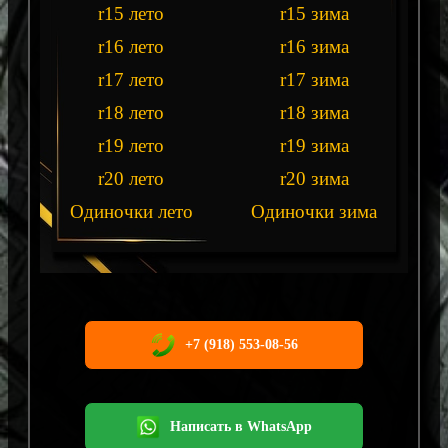
r15 лето
r15 зима
r16 лето
r16 зима
r17 лето
r17 зима
r18 лето
r18 зима
r19 лето
r19 зима
r20 лето
r20 зима
Одиночки лето
Одиночки зима
+7 (918) 553-08-56
Написать в WhatsApp