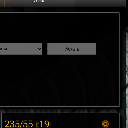
О нас
Выкуп шин Б/У
Проверка шин Б/У
Обмен шин Б/У
Шиномонтаж
Доставка
Шинный калькулятор
235/55 r19