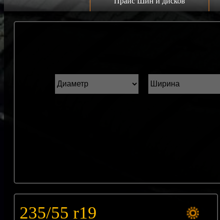
Прайс Шин и дисков
Прайс дисков
Н
Грузовые 22.5 C
К
Грузовые 19.5 C
ш
Грузовые 17.5 C
ГАЗель r16 C
Прайс шин
Лето
Зима
Всесезонка
235/55 r19