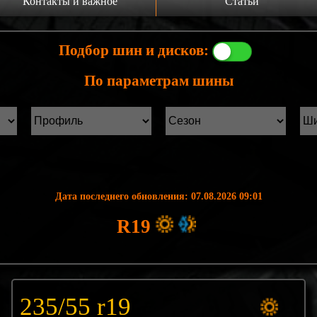
Контакты и важное
Статьи
а главную
Производители шин
Подбор шин и дисков:
онтакты
Статьи Лист1
По параметрам шины
ины б/у фильтр
Статьи Лист2
Дата последнего обновления: 07.08.2026 09:01
R19
235/55 r19