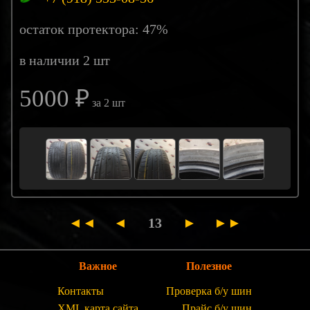
остаток протектора: 47%
в наличии 2 шт
5000 ₽
за 2 шт
◄◄
◄
13
►
►►
Важное
Полезное
Контакты
Проверка б/у шин
XML карта сайта
Прайс б/у шин