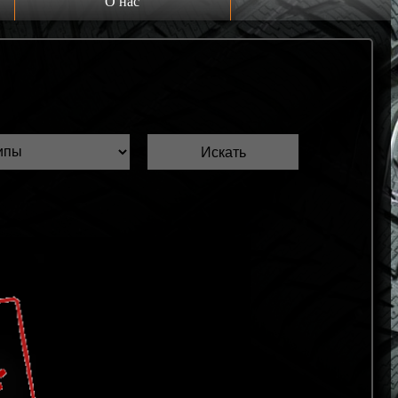
О нас
Выкуп шин Б/У
Проверка шин Б/У
Обмен шин Б/У
Шиномонтаж
Доставка
Шинный калькулятор