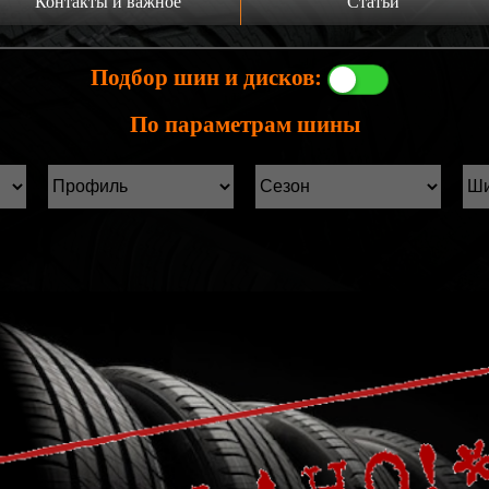
Контакты и важное
Статьи
а главную
Производители шин
Подбор шин и дисков:
онтакты
Статьи Лист1
По параметрам шины
ины б/у фильтр
Статьи Лист2