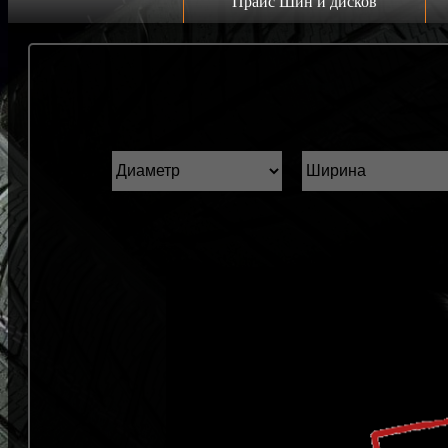
Прайс Шин и дисков
Прайс дисков
Н
Грузовые 22.5 C
К
Грузовые 19.5 C
ш
Грузовые 17.5 C
ГАЗель r16 C
Прайс шин
Лето
Зима
Всесезонка