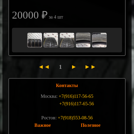
20000 ₽
за 4 шт
◄◄
1
►
►►
Контакты
Москва:
+7(916)117-56-65
+7(916)117-65-56
Ростов:
+7(918)553-08-56
Важное
Полезное