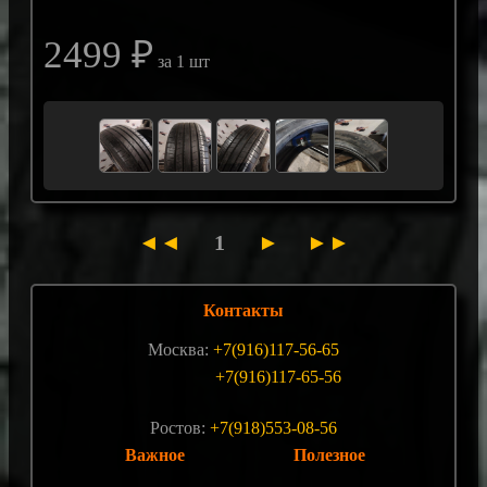
2499 ₽
за 1 шт
◄◄
1
►
►►
Контакты
Москва:
+7(916)117-56-65
+7(916)117-65-56
Ростов:
+7(918)553-08-56
Важное
Полезное