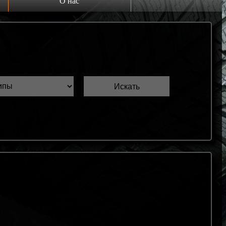
О нас
Выкуп шин Б/У
Проверка шин Б/У
Обмен шин Б/У
Шиномонтаж
Доставка
Шинный калькулятор