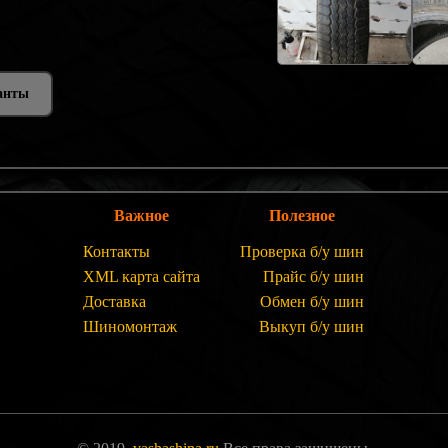
анты
Важное
Полезное
Контакты
Проверка б/у шин
XML карта сайта
Прайс б/у шин
Доставка
Обмен б/у шин
Шиномонтаж
Выкуп б/у шин