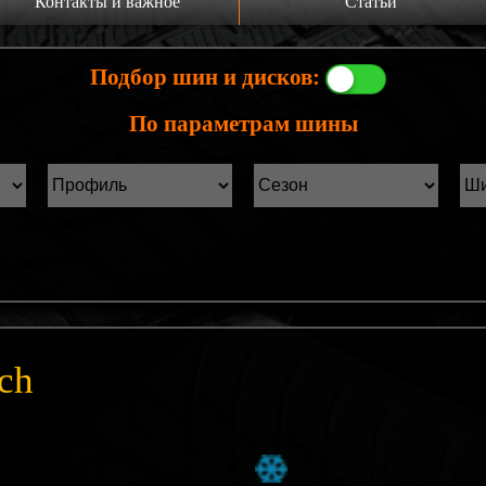
Контакты и важное
Статьи
а главную
Производители шин
Подбор шин и дисков:
онтакты
Статьи Лист1
По параметрам шины
ины б/у фильтр
Статьи Лист2
ch