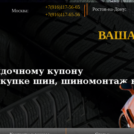
+7(916)117-56-65
Ростов-на-Дону:
Москва:
+7(916)117-65-56
ВАША
 б/у