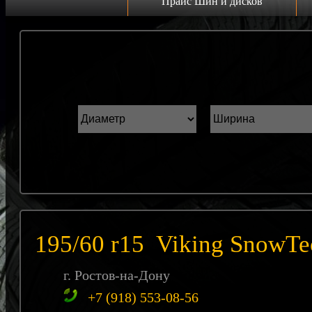
Прайс Шин и дисков
Прайс дисков
Н
Грузовые 22.5 C
К
Грузовые 19.5 C
ш
Грузовые 17.5 C
ГАЗель r16 C
Прайс шин
Лето
Зима
195/60 r15 Viking SnowTe
Всесезонка
г. Ростов-на-Дону
+7 (918) 553-08-56