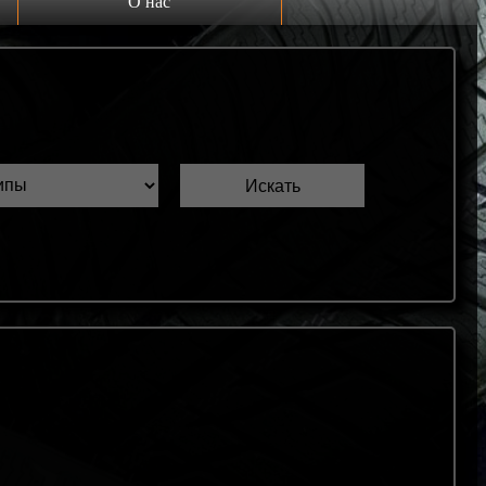
О нас
Выкуп шин Б/У
Проверка шин Б/У
Обмен шин Б/У
Шиномонтаж
Доставка
Шинный калькулятор