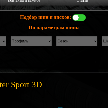
Контакты и важное
Статьи
а главную
Производители шин
Подбор шин и дисков:
онтакты
Статьи Лист1
По параметрам шины
ины б/у фильтр
Статьи Лист2
er Sport 3D