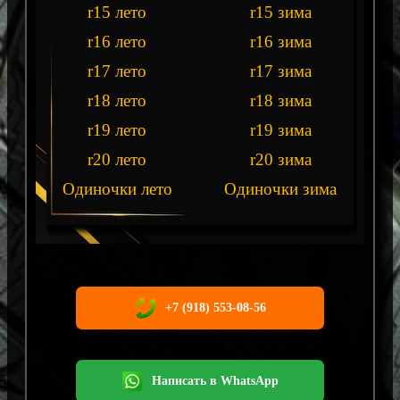
r15 лето
r15 зима
r16 лето
r16 зима
r17 лето
r17 зима
r18 лето
r18 зима
r19 лето
r19 зима
r20 лето
r20 зима
Одиночки лето
Одиночки зима
+7 (918) 553-08-56
Написать в WhatsApp