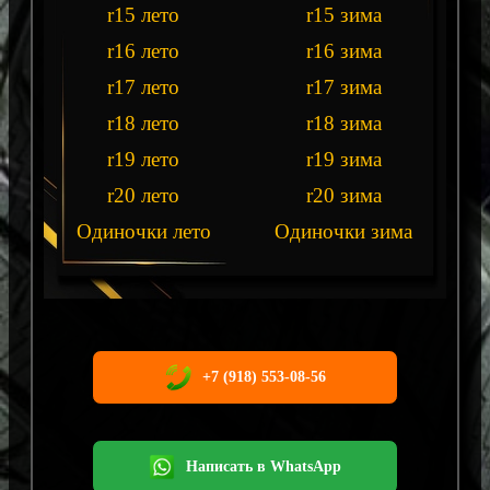
r15 лето
r15 зима
r16 лето
r16 зима
r17 лето
r17 зима
r18 лето
r18 зима
r19 лето
r19 зима
r20 лето
r20 зима
Одиночки лето
Одиночки зима
+7 (918) 553-08-56
Написать в WhatsApp