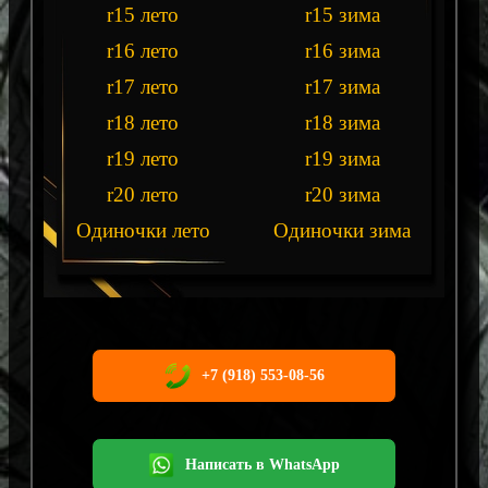
r15 лето
r15 зима
r16 лето
r16 зима
r17 лето
r17 зима
r18 лето
r18 зима
r19 лето
r19 зима
r20 лето
r20 зима
Одиночки лето
Одиночки зима
+7 (918) 553-08-56
Написать в WhatsApp