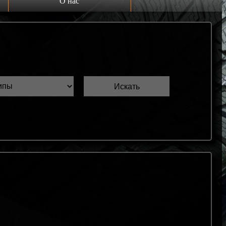
О нас
Выкуп шин Б/У
Проверка шин Б/У
Обмен шин Б/У
Шиномонтаж
Доставка
Шинный калькулятор