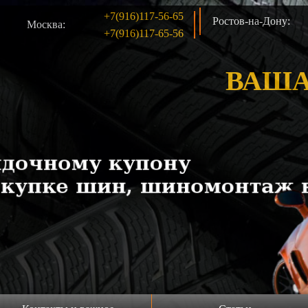
+7(916)117-56-65
Ростов-на-Дону:
Москва:
+7(916)117-65-56
ВАША
Продажа шин б/у