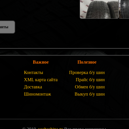
анты
Важное
Полезное
Контакты
Проверка б/у шин
XML карта сайта
Прайс б/у шин
Доставка
Обмен б/у шин
Шиномонтаж
Выкуп б/у шин