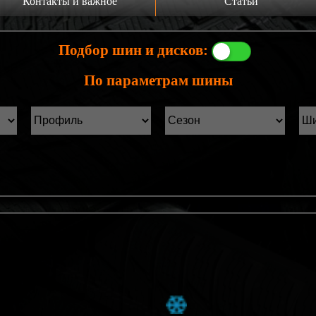
Контакты и важное
Статьи
а главную
Производители шин
Подбор шин и дисков:
онтакты
Статьи Лист1
По параметрам шины
ины б/у фильтр
Статьи Лист2