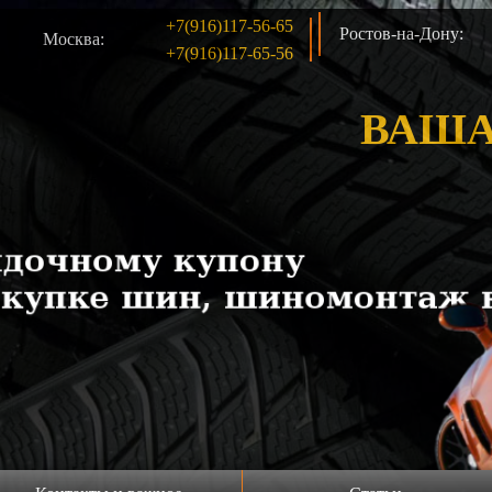
+7(916)117-56-65
Ростов-на-Дону:
Москва:
+7(916)117-65-56
ВАША
 б/у