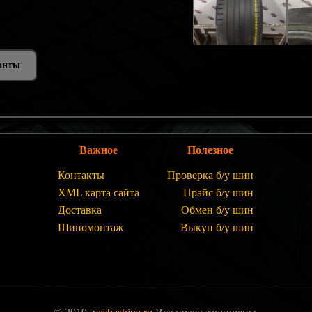
анты
Важное
Полезное
Контакты
Проверка б/у шин
XML карта сайта
Прайс б/у шин
Доставка
Обмен б/у шин
Шиномонтаж
Выкуп б/у шин