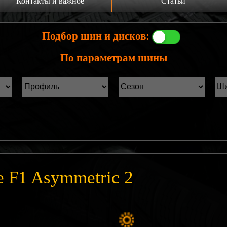
Контакты и важное
Статьи
а главную
Производители шин
Подбор шин и дисков:
онтакты
Статьи Лист1
По параметрам шины
ины б/у фильтр
Статьи Лист2
e F1 Asymmetric 2