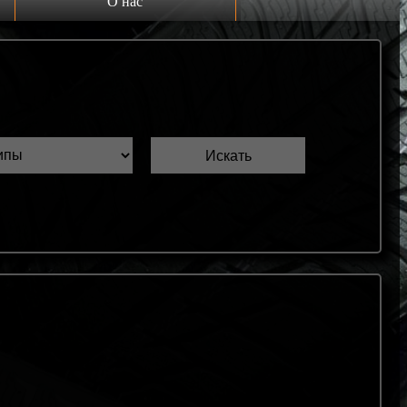
О нас
Выкуп шин Б/У
Проверка шин Б/У
Обмен шин Б/У
Шиномонтаж
Доставка
Шинный калькулятор