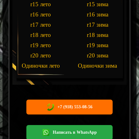
r15 лето
r15 зима
r16 лето
r16 зима
r17 лето
r17 зима
r18 лето
r18 зима
r19 лето
r19 зима
r20 лето
r20 зима
Одиночки лето
Одиночки зима
+7 (918) 553-08-56
Написать в WhatsApp