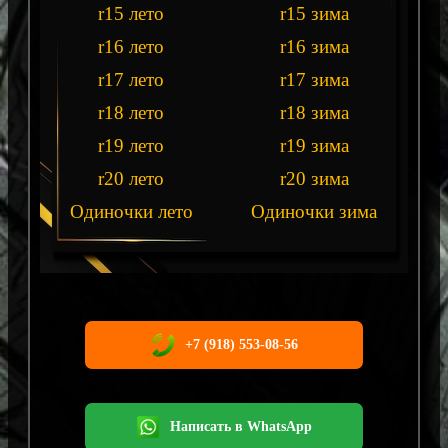
r15 лето
r15 зима
r16 лето
r16 зима
r17 лето
r17 зима
r18 лето
r18 зима
r19 лето
r19 зима
r20 лето
r20 зима
Одиночки лето
Одиночки зима
+7 (918) 553-08-56
Написать в WhatsApp