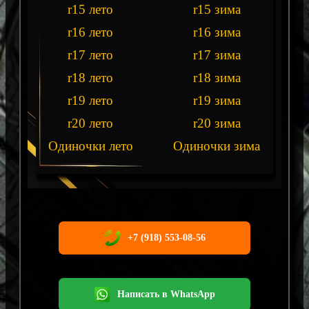
r15 лето
r15 зима
r16 лето
r16 зима
r17 лето
r17 зима
r18 лето
r18 зима
r19 лето
r19 зима
r20 лето
r20 зима
Одиночки лето
Одиночки зима
+7 (918) 553-08-56
Написать в WhatsApp