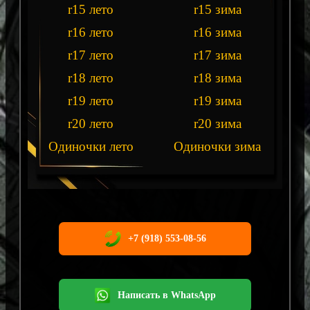
r15 лето
r15 зима
r16 лето
r16 зима
r17 лето
r17 зима
r18 лето
r18 зима
r19 лето
r19 зима
r20 лето
r20 зима
Одиночки лето
Одиночки зима
+7 (918) 553-08-56
Написать в WhatsApp