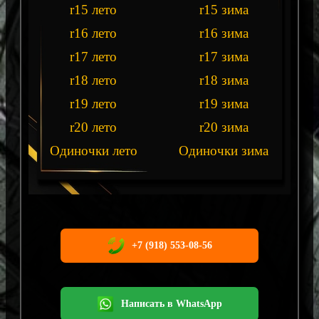
r15 лето
r15 зима
r16 лето
r16 зима
r17 лето
r17 зима
r18 лето
r18 зима
r19 лето
r19 зима
r20 лето
r20 зима
Одиночки лето
Одиночки зима
+7 (918) 553-08-56
Написать в WhatsApp