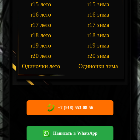
r15 лето
r15 зима
r16 лето
r16 зима
r17 лето
r17 зима
r18 лето
r18 зима
r19 лето
r19 зима
r20 лето
r20 зима
Одиночки лето
Одиночки зима
+7 (918) 553-08-56
Написать в WhatsApp