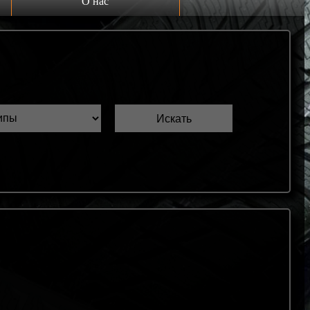
О нас
Выкуп шин Б/У
Проверка шин Б/У
Обмен шин Б/У
Шиномонтаж
Доставка
Шинный калькулятор