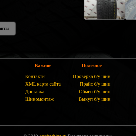
анты
Важное
Полезное
Контакты
Проверка б/у шин
XML карта сайта
Прайс б/у шин
Доставка
Обмен б/у шин
Шиномонтаж
Выкуп б/у шин