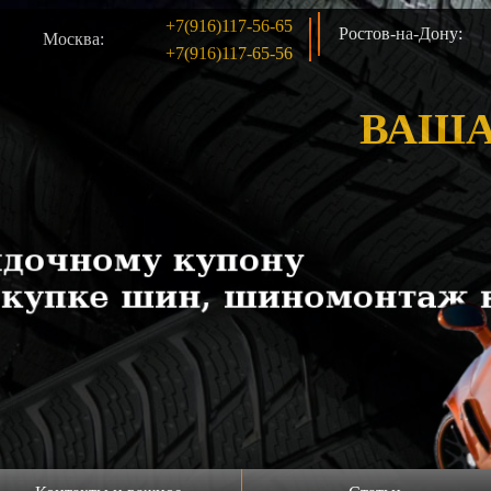
+7(916)117-56-65
Ростов-на-Дону:
Москва:
+7(916)117-65-56
ВАША
б/у