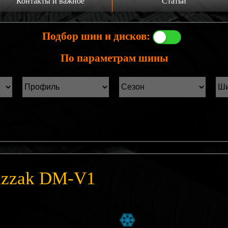
Контакты и важное
Статьи
а главную
Производители шин
Подбор шин и дисков:
онтакты
Статьи Лист1
По параметрам шины
ины б/у фильтр
Статьи Лист2
lizzak DM-V1