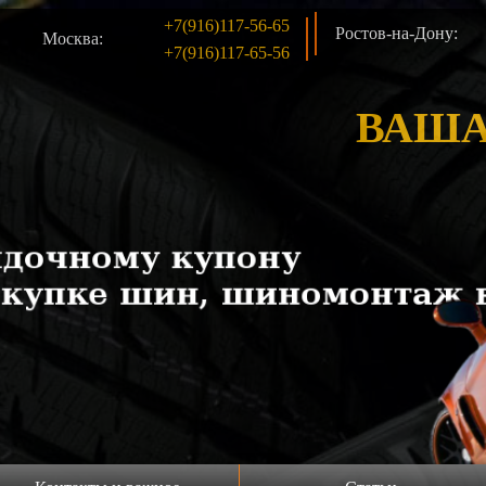
+7(916)117-56-65
Ростов-на-Дону:
Москва:
+7(916)117-65-56
ВАША
Продажа шин б/у
Акция!!