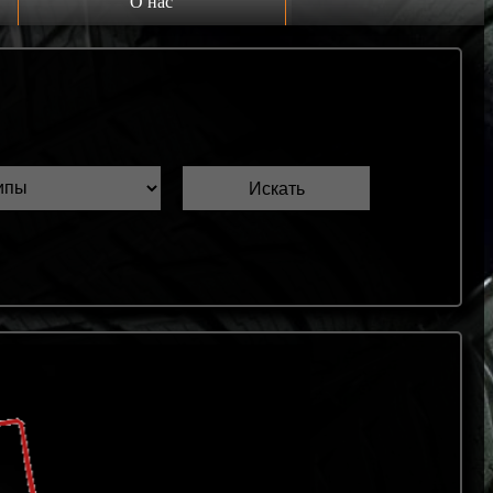
О нас
Выкуп шин Б/У
Проверка шин Б/У
Обмен шин Б/У
Шиномонтаж
Доставка
Шинный калькулятор