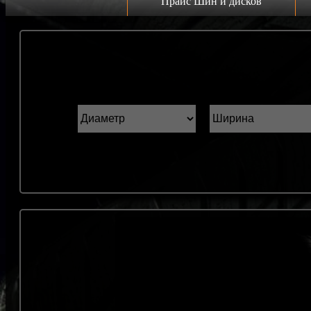
Прайс Шин и дисков
Прайс дисков
Н
Грузовые 22.5 C
К
Грузовые 19.5 C
ш
Грузовые 17.5 C
ГАЗель r16 C
Прайс шин
Лето
Зима
Всесезонка