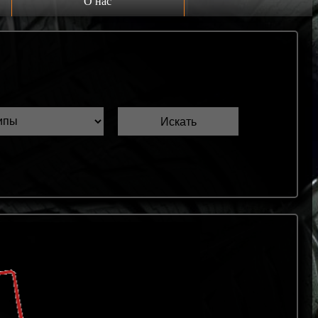
О нас
Выкуп шин Б/У
Проверка шин Б/У
Обмен шин Б/У
Шиномонтаж
Доставка
Шинный калькулятор