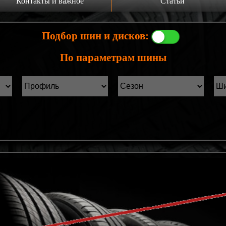
Контакты и важное
Статьи
а главную
Производители шин
Подбор шин и дисков:
онтакты
Статьи Лист1
По параметрам шины
ины б/у фильтр
Статьи Лист2