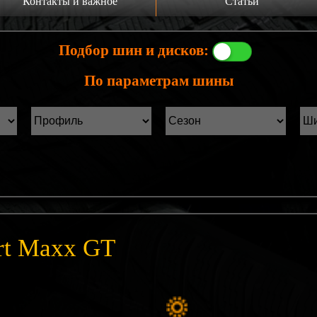
Контакты и важное
Статьи
а главную
Производители шин
Подбор шин и дисков:
онтакты
Статьи Лист1
По параметрам шины
ины б/у фильтр
Статьи Лист2
rt Maxx GT