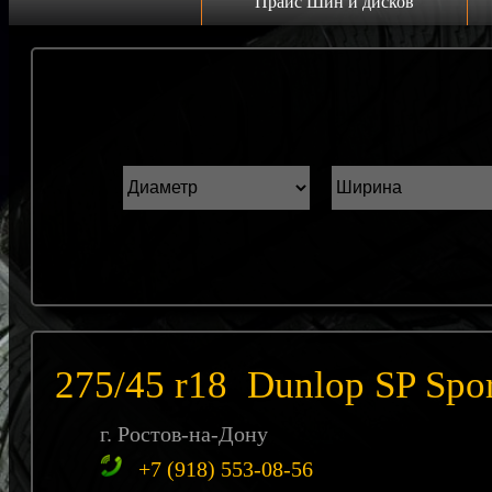
Прайс Шин и дисков
Прайс дисков
Н
Грузовые 22.5 C
К
Грузовые 19.5 C
ш
Грузовые 17.5 C
ГАЗель r16 C
Прайс шин
Лето
Зима
275/45 r18 Dunlop SP Spo
Всесезонка
г. Ростов-на-Дону
+7 (918) 553-08-56