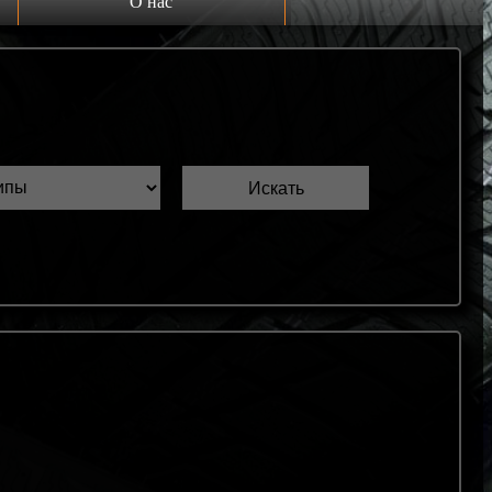
О нас
Выкуп шин Б/У
Проверка шин Б/У
Обмен шин Б/У
Шиномонтаж
Доставка
Шинный калькулятор