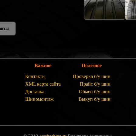
анты
Важное
Полезное
Контакты
Проверка б/у шин
XML карта сайта
Прайс б/у шин
Доставка
Обмен б/у шин
Шиномонтаж
Выкуп б/у шин