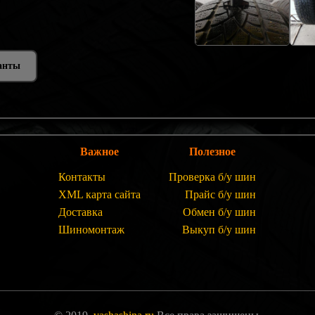
анты
Важное
Полезное
Контакты
Проверка б/у шин
XML карта сайта
Прайс б/у шин
Доставка
Обмен б/у шин
Шиномонтаж
Выкуп б/у шин