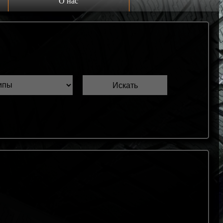
О нас
Выкуп шин Б/У
Проверка шин Б/У
Обмен шин Б/У
Шиномонтаж
Доставка
Шинный калькулятор