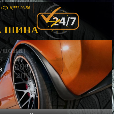
+7(918)553-08-56
 ШИНА
Продажа шин б/