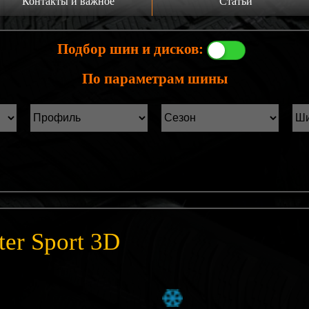
Контакты и важное
Статьи
а главную
Производители шин
Подбор шин и дисков:
онтакты
Статьи Лист1
По параметрам шины
ины б/у фильтр
Статьи Лист2
er Sport 3D