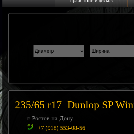
Прайс Шин и дисков
Прайс дисков
Н
Грузовые 22.5 C
К
Грузовые 19.5 C
ш
Грузовые 17.5 C
ГАЗель r16 C
Прайс шин
Лето
Зима
235/65 r17 Dunlop SP Wint
Всесезонка
г. Ростов-на-Дону
+7 (918) 553-08-56