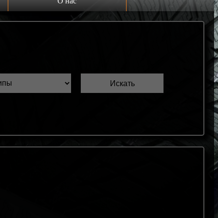
О нас
Выкуп шин Б/У
Проверка шин Б/У
Обмен шин Б/У
Шиномонтаж
Доставка
Шинный калькулятор