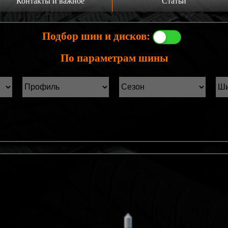
Контакты и важное
Статьи
а главную
Производители шин
Подбор шин и дисков:
онтакты
Статьи Лист1
По параметрам шины
ины б/у фильтр
Статьи Лист2