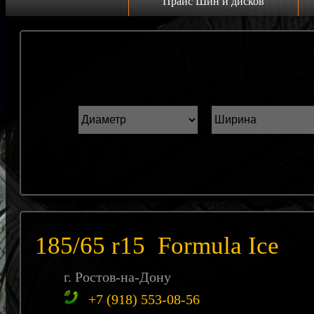
Прайс Шин и дисков
Прайс дисков
Н
Грузовые 22.5 C
К
Грузовые 19.5 C
ш
Грузовые 17.5 C
ГАЗель r16 C
Прайс шин
Лето
Зима
185/65 r15 Formula Ice
Всесезонка
г. Ростов-на-Дону
+7 (918) 553-08-56