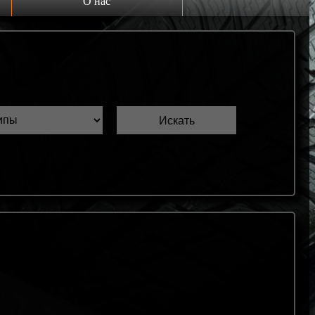
О нас
Выкуп шин Б/У
Проверка шин Б/У
Обмен шин Б/У
Шиномонтаж
Доставка
Шинный калькулятор