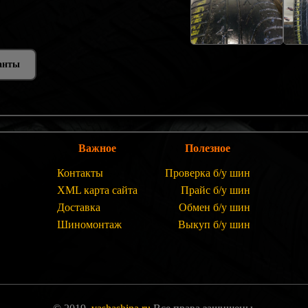
анты
Важное
Полезное
Контакты
Проверка б/у шин
XML карта сайта
Прайс б/у шин
Доставка
Обмен б/у шин
Шиномонтаж
Выкуп б/у шин