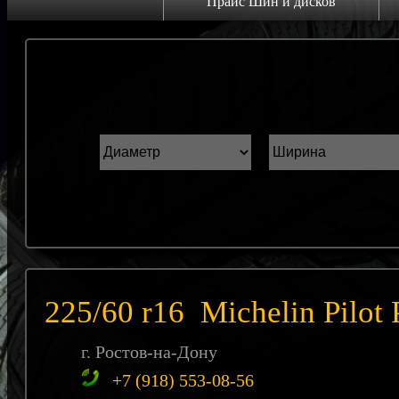
Прайс Шин и дисков
Прайс дисков
Н
Грузовые 22.5 C
К
Грузовые 19.5 C
ш
Грузовые 17.5 C
ГАЗель r16 C
Прайс шин
Лето
Зима
225/60 r16 Michelin Pilot
Всесезонка
г. Ростов-на-Дону
+7 (918) 553-08-56