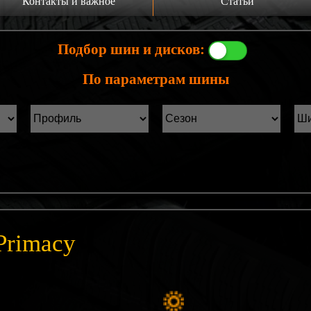
Контакты и важное
Статьи
а главную
Производители шин
Подбор шин и дисков:
онтакты
Статьи Лист1
По параметрам шины
ины б/у фильтр
Статьи Лист2
 Primacy