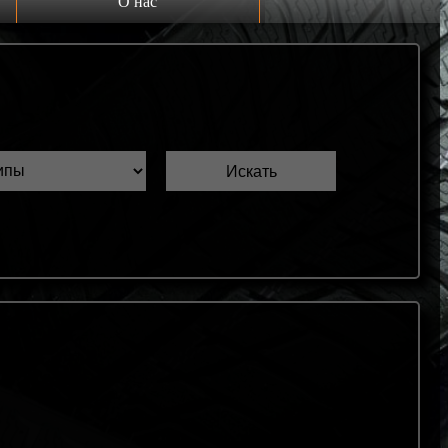
О нас
Выкуп шин Б/У
Проверка шин Б/У
Обмен шин Б/У
Шиномонтаж
Доставка
Шинный калькулятор