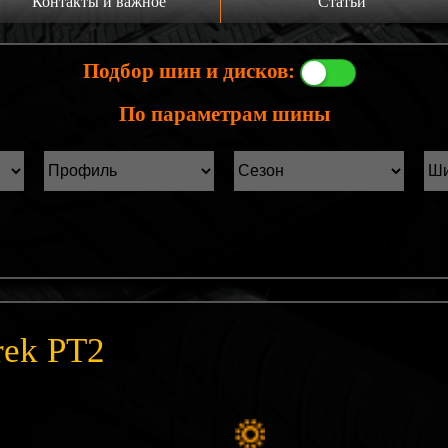
Контакты и важное
Статьи
а главную
Производители шин
Подбор шин и дисков:
онтакты
Статьи Лист1
По параметрам шины
ины б/у фильтр
Статьи Лист2
rek PT2