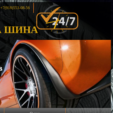
+7(918)553-08-56
 ШИНА
!!