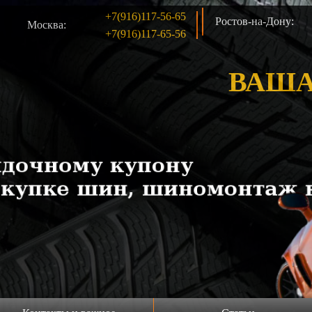
+7(916)117-56-65
Ростов-на-Дону:
Москва:
+7(916)117-65-56
ВАША
Продажа шин б/у
Акция!