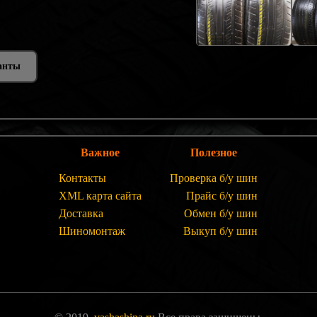
анты
Важное
Полезное
Контакты
Проверка б/у шин
XML карта сайта
Прайс б/у шин
Доставка
Обмен б/у шин
Шиномонтаж
Выкуп б/у шин