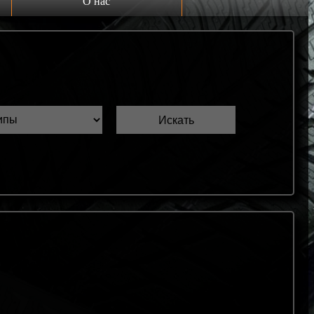
О нас
Выкуп шин Б/У
Проверка шин Б/У
Обмен шин Б/У
Шиномонтаж
Доставка
Шинный калькулятор