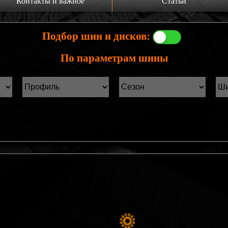
Контакты и важное
Статьи
а главную
Производители шин
Подбор шин и дисков:
онтакты
Статьи Лист1
По параметрам шины
ины б/у фильтр
Статьи Лист2