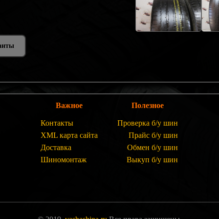
анты
Важное
Полезное
Контакты
Проверка б/у шин
XML карта сайта
Прайс б/у шин
Доставка
Обмен б/у шин
Шиномонтаж
Выкуп б/у шин