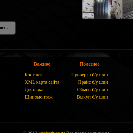
анты
Важное
Полезное
Контакты
Проверка б/у шин
XML карта сайта
Прайс б/у шин
Доставка
Обмен б/у шин
Шиномонтаж
Выкуп б/у шин