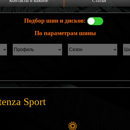
Контакты и важное
Статьи
а главную
Производители шин
Подбор шин и дисков:
онтакты
Статьи Лист1
По параметрам шины
ины б/у фильтр
Статьи Лист2
tenza Sport