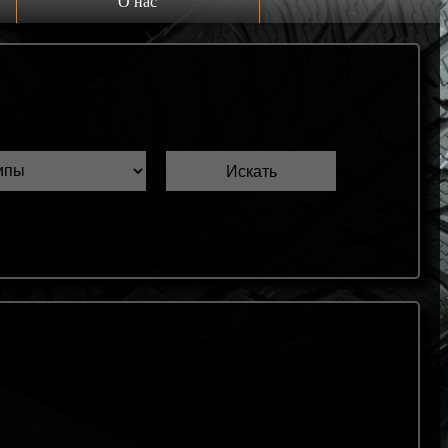
О нас
Выкуп шин Б/У
Проверка шин Б/У
Обмен шин Б/У
Шиномонтаж
Доставка
Шинный калькулятор