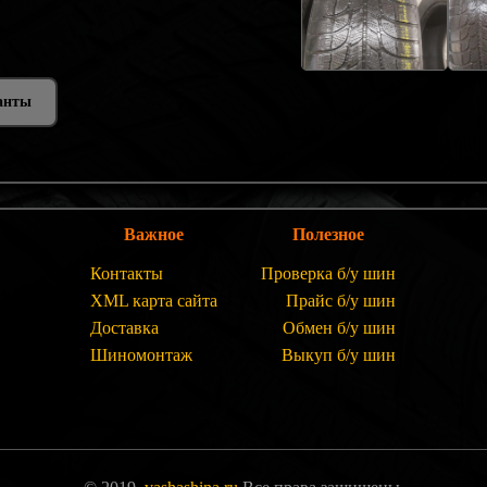
анты
Важное
Полезное
Контакты
Проверка б/у шин
XML карта сайта
Прайс б/у шин
Доставка
Обмен б/у шин
Шиномонтаж
Выкуп б/у шин