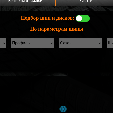
Контакты и важное
Статьи
а главную
Производители шин
Подбор шин и дисков:
онтакты
Статьи Лист1
По параметрам шины
ины б/у фильтр
Статьи Лист2