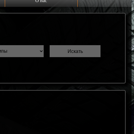
О нас
Выкуп шин Б/У
Проверка шин Б/У
Обмен шин Б/У
Шиномонтаж
Доставка
Шинный калькулятор